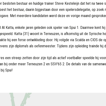
r besloten bestuur en huidige trainer Steve Kesteleijn dat het na twee 
oest het bestuur, daarin bijgestaan door een spelersdelegatie, op zoek n
pgave. Met meerdere kandidaten werd deze en vorige maand gesproken,
 Al Katta, enkele jaren geleden ook speler van Spui 1. Daarmee kent hij
espeeld. Katta (31) woont in Terneuzen, is afkomstig uit de Syrische ho
kte hij een forse ontwikkeling door. Hij volgde via Scalda en CIOS de 
evens zijn diploma's als oefenmeester. Tijdens zijn opleiding trainde hij 
es een streep zetten door zijn tijd als actief voetballer speelde hij voo
baan bij onder meer Terneuzen 2 en SSV'65 2. De details van de samen
bij Spui!