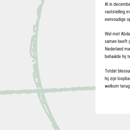
Al in decembe
vaststelling m
eenvoudige o
Wel met Abdul
samen heeft g
Nederland maa
behaalde hij t
Totdat blessur
hij zijn loop
welkom terug 